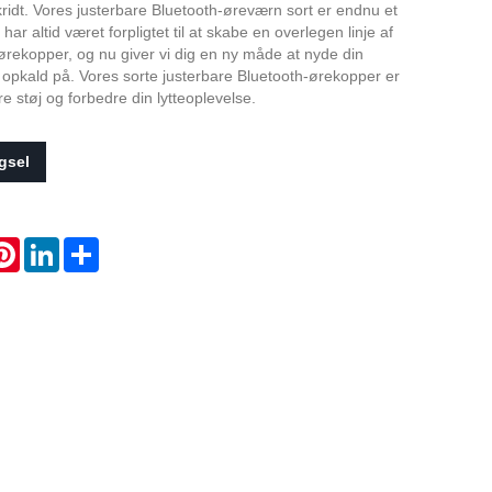
ridt. Vores justerbare Bluetooth-øreværn sort er endnu et
Live
 har altid været forpligtet til at skabe en overlegen linje af
rekopper, og nu giver vi dig en ny måde at nyde din
 opkald på. Vores sorte justerbare Bluetooth-ørekopper er
ere støj og forbedre din lytteoplevelse.
gsel
atsApp
Pinterest
LinkedIn
Share