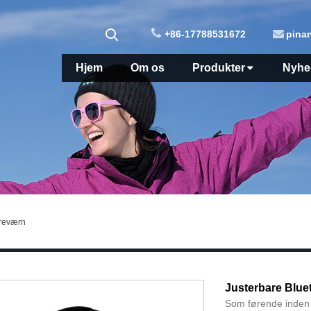
+86-17788531672
pina
Hjem
Om os
Produkter
Nyhe
øreværn
Justerbare Blue
Som førende inden f