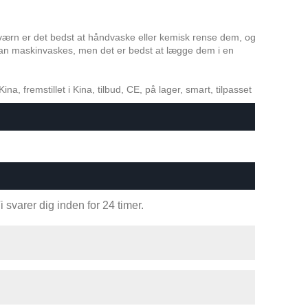
værn er det bedst at håndvaske eller kemisk rense dem, og
kan maskinvaskes, men det er bedst at lægge dem i en
a, fremstillet i Kina, tilbud, CE, på lager, smart, tilpasset
 svarer dig inden for 24 timer.