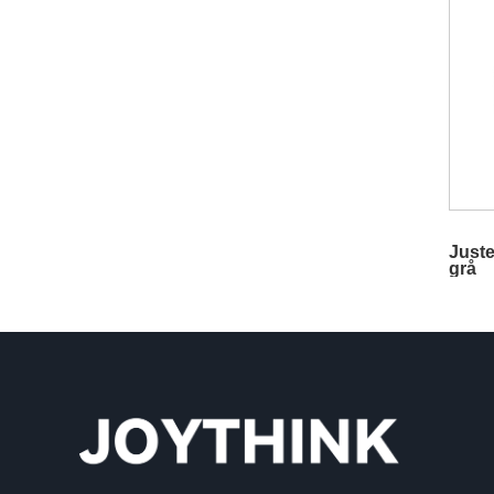
Juste
grå