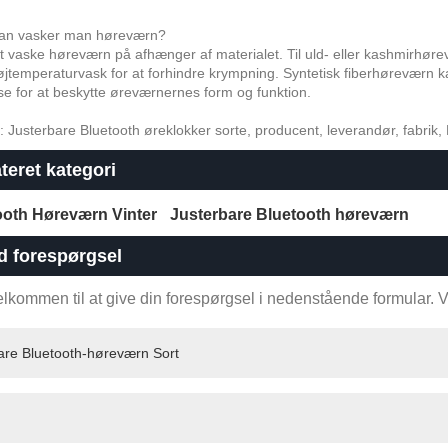
dan vasker man høreværn?
 vaske høreværn på afhænger af materialet. Til uld- eller kashmirhøre
jtemperaturvask for at forhindre krympning. Syntetisk fiberhøreværn 
e for at beskytte øreværnernes form og funktion.
 Justerbare Bluetooth øreklokker sorte, producent, leverandør, fabrik, Kin
teret kategori
ooth Høreværn Vinter
Justerbare Bluetooth høreværn
d forespørgsel
lkommen til at give din forespørgsel i nedenstående formular. Vi