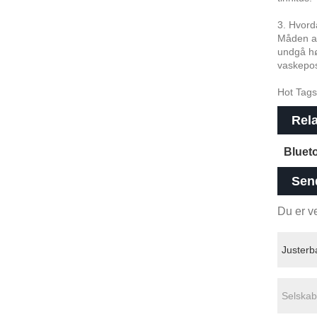
3. Hvor
Måden at
undgå hø
vaskepos
Hot Tags:
Rela
Bluet
Sen
Du er ve