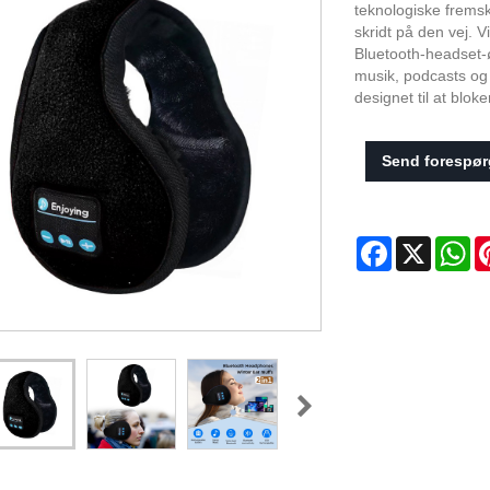
teknologiske fremsk
skridt på den vej. Vi
Bluetooth-headset-ø
musik, podcasts og
designet til at blok
Send forespør
Facebook
X
Wh