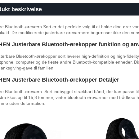
ukt beskrivelse
re Bluetooth-øreværn Sort er det perfekte valg til at holde dine ører va
pkald. De modificerede justerbare ørevarmere begrænser ikke den venst
EN Justerbare Bluetooth-ørekopper funktion og an
sterbare Bluetooth-ørekopper sort leverer high-definition og high-fideli
tphone, computer og de fleste andre Bluetooth-kompatible enheder. Diss
anksgiving-gave til familien.
EN Justerbare Bluetooth-ørekopper Detaljer
re Bluetooth-øreværn. Sort indbygget strækbart bånd, der kan passe til
strækkes op til 15,8 tommer, vinter bluetooth ørevarmer med trådløse 
mme uden deformation.