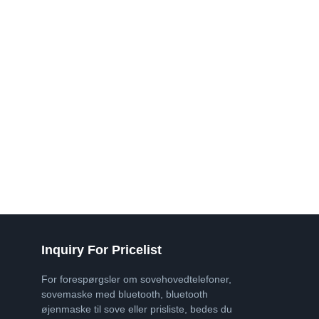
Inquiry For Pricelist
For forespørgsler om sovehovedtelefoner,
sovemaske med bluetooth, bluetooth
øjenmaske til sove eller prisliste, bedes du