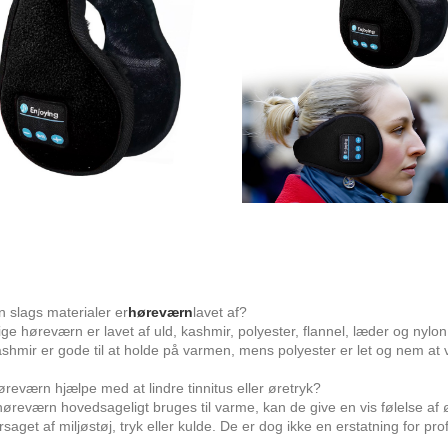
n slags materialer er
høreværn
lavet af?
ige høreværn er lavet af uld, kashmir, polyester, flannel, læder og nylo
ashmir er gode til at holde på varmen, mens polyester er let og nem at 
øreværn hjælpe med at lindre tinnitus eller øretryk?
øreværn hovedsageligt bruges til varme, kan de give en vis følelse af
rsaget af miljøstøj, tryk eller kulde. De er dog ikke en erstatning for pro