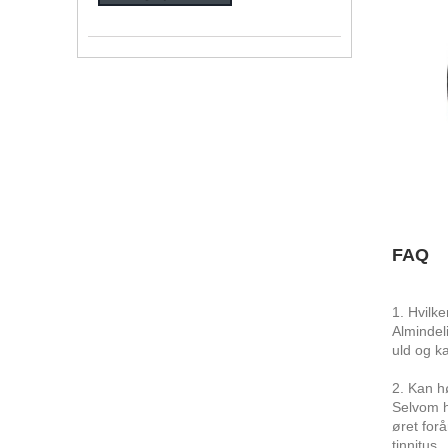
FAQ
1. Hvilke
Almindel
uld og k
2. Kan h
Selvom h
øret forå
tinnitus.