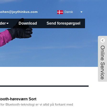
nchen@joythinkus.com
Dansk
der
Download
Send forespørgsel
tooth-høreværn Sort
or Bluetooth-teknologi er vi altid på forkant med