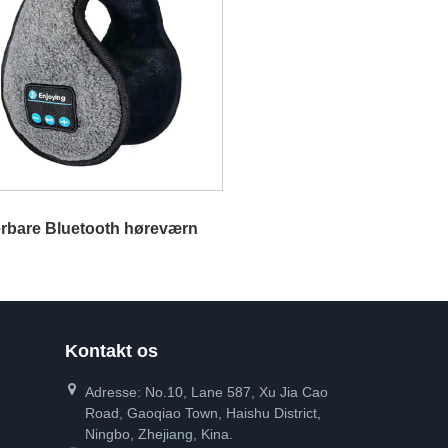
rbare Bluetooth høreværn
Kontakt os
Adresse: No.10, Lane 587, Xu Jia Cao
Road, Gaoqiao Town, Haishu District,
Ningbo, Zhejiang, Kina.