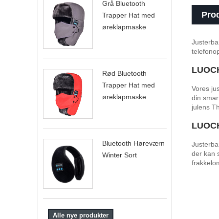
Grå Bluetooth
Prod
Trapper Hat med
øreklapmaske
Justerba
telefono
LUOCH
Rød Bluetooth
Trapper Hat med
Vores ju
øreklapmaske
din smar
julens Th
LUOCH
Bluetooth Høreværn
Justerba
der kan 
Winter Sort
frakkelo
Alle nye produkter