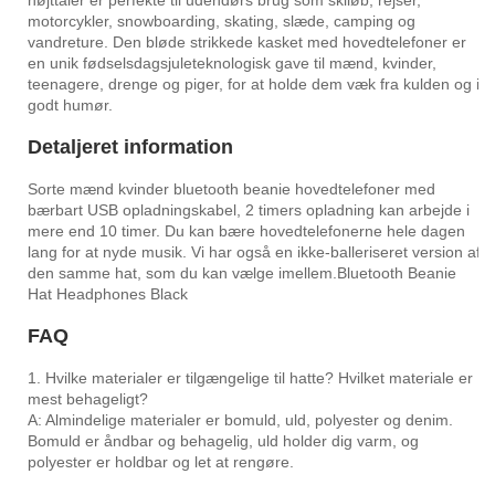
højttaler er perfekte til udendørs brug som skiløb, rejser,
motorcykler, snowboarding, skating, slæde, camping og
vandreture. Den bløde strikkede kasket med hovedtelefoner er
en unik fødselsdagsjuleteknologisk gave til mænd, kvinder,
teenagere, drenge og piger, for at holde dem væk fra kulden og i
godt humør.
Detaljeret information
Sorte mænd kvinder bluetooth beanie hovedtelefoner med
bærbart USB opladningskabel, 2 timers opladning kan arbejde i
mere end 10 timer. Du kan bære hovedtelefonerne hele dagen
lang for at nyde musik. Vi har også en ikke-balleriseret version af
den samme hat, som du kan vælge imellem.Bluetooth Beanie
Hat Headphones Black
FAQ
1. Hvilke materialer er tilgængelige til hatte? Hvilket materiale er
mest behageligt?
A: Almindelige materialer er bomuld, uld, polyester og denim.
Bomuld er åndbar og behagelig, uld holder dig varm, og
polyester er holdbar og let at rengøre.