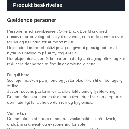
Produkt beskrivelse
Gældende personer
Personer med søvnbesvær: Silke Black Eye Mask med
næsevinger er velegnet til dybt sovende, som er følsomme over
for lys og har brug for et mørkt miljø.
Rejsende: Lindrer effektivt jetlag og giver dig mulighed for at
nyde kvalitetssøvn på et fly, tog eller bil.
Hudplejeentusiaster: Silke har en naturlig anti-aging effekt og kan
reducere dannelsen af ​​fine linjer omkring øjnene.
Brug til brug
Sæt øjenmasken på øjnene og juster elastikken til en behagelig
stilling.
Juster næsens pasform for at sikre fuldstændig lysblokering.
Det anbefales at håndvask øjenmasken efter hver brug og tørre
den naturligt for at holde den ren og hygiejnisk.
Varme tips
Det anbefales at bruge et neutralt vaskemiddel til håndvask,
undgå maskinvask og eksponering for solen.